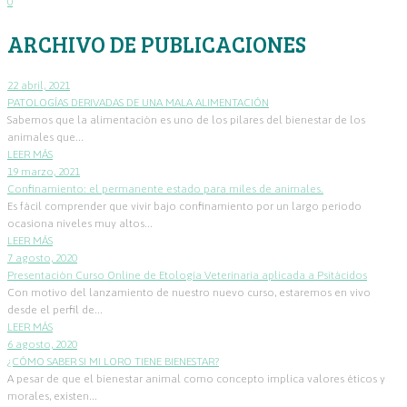
0
ARCHIVO DE PUBLICACIONES
22 abril, 2021
PATOLOGÍAS DERIVADAS DE UNA MALA ALIMENTACIÓN
Sabemos que la alimentación es uno de los pilares del bienestar de los
animales que...
LEER MÁS
19 marzo, 2021
Confinamiento: el permanente estado para miles de animales.
Es fácil comprender que vivir bajo confinamiento por un largo periodo
ocasiona niveles muy altos...
LEER MÁS
7 agosto, 2020
Presentación Curso Online de Etología Veterinaria aplicada a Psitácidos
Con motivo del lanzamiento de nuestro nuevo curso, estaremos en vivo
desde el perfil de...
LEER MÁS
6 agosto, 2020
¿CÓMO SABER SI MI LORO TIENE BIENESTAR?
A pesar de que el bienestar animal como concepto implica valores éticos y
morales, existen...