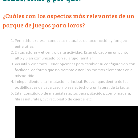
¿Cuáles con los aspectos más relevantes de un
parque de juegos para loros?
Permitirle expresar conductas naturales de locomoción y forrajeo
entre otras.
En las alturas y el centro de la actividad. Estar ubicado en un punto
alto y bien comunicado con su grupo familiar.
Versátil y dinámico. Tener opciones para cambiar su configuración con
facilidad, de forma que no siempre estén los mismos elementos en el
mismo sitio.
Independiente a la instalación principal. Es decir que, dentro de las
posibilidades de cada caso, no sea el techo o un lateral de la jaula.
Estar constituido de materiales aptos para psitácidos, como madera,
fibras naturales, pvc recubierto de cuerda, etc.