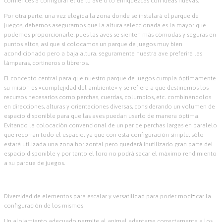
comiences a configurar el de tu ave o lo enriquezcas con ideas nuevas.
Por otra parte, una vez elegida la zona donde se instalará el parque de
juegos, debemos asegurarnos que la altura seleccionada es la mayor que
podemos proporcionarle, pues las aves se sienten más cómodas y seguras en
puntos altos, así que si colocamos un parque de juegos muy bien
acondicionado pero a baja altura, seguramente nuestra ave preferirá las
lámparas, cortineros o libreros.
El concepto central para que nuestro parque de juegos cumpla óptimamente
su misión es «complejidad del ambiente» y se refiere a que destinemos los
recursos necesarios como perchas, cuerdas, columpios, etc. combinándolos
en direcciones, alturas y orientaciones diversas, considerando un volumen de
espacio disponible para que las aves puedan usarlo de manera óptima.
Evitando la colocación convencional de un par de perchas largas en paralelo
que recorran todo el espacio, ya que con esta configuración simple, sólo
estará utilizada una zona horizontal pero quedará inutilizado gran parte del
espacio disponible y por tanto el loro no podrá sacar el máximo rendimiento
a su parque de juegos.
Diversidad de elementos para escalar y versatilidad para poder modificar la
configuración de los mismos
Un alojamiento adecuado permite al animal adaptarse correctamente a los