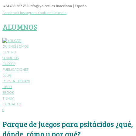
Skip
+34 633 387 758
info@yolcati.es
Barcelona | España
to
Facebook
Instagram
Youtube
Linkedin
content
ALUMNOS
QUIENES SOMOS
CENTRO
SERVICIOS
CURSOS
PUBLICACIONES
BLOG
REVISTA TEKUANI
LIBRO
EBOOK
TIENDA
CONTACTO
0
Parque de juegos para psitácidos ¿qué,
dónde, cómo y por qué?