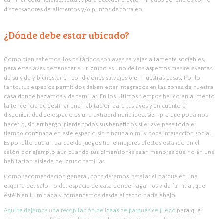
caminar, columpiarse, saltar… para acceder a determinados beneficios como
dispensadores de alimentos y/o puntos de forrajeo.
¿Dónde debe estar ubicado?
Como bien sabemos, los psitácidos son aves salvajes altamente sociables,
para estas aves pertenecer a un grupo es uno de los aspectos más relevantes
de su vida y bienestar en condiciones salvajes o en nuestras casas. Por lo
tanto, sus espacios permitidos deben estar integrados en las zonas de nuestra
casa donde hagamos vida familiar. En los últimos tiempos ha ido en aumento
la tendencia de destinar una habitación para las aves y en cuanto a
disponibilidad de espacio es una extraordinaria idea, siempre que podamos
hacerlo, sin embargo, pierde todos sus beneficios si el ave pasa todo el
tiempo confinada en este espacio sin ninguna o muy poca interacción social.
Es por ello que un parque de juegos tiene mejores efectos estando en el
salón, por ejemplo aun cuando sus dimensiones sean menores que no en una
habitación aislada del grupo familiar.
Como recomendación general, consideremos instalar el parque en una
esquina del salón o del espacio de casa donde hagamos vida familiar, que
esté bien iluminada y comencemos desde el techo hacia abajo.
Aquí te dejamos una recopilación de ideas de parques de juego
para que