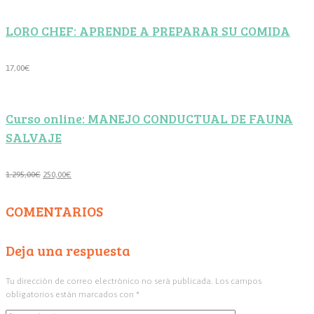
original
actual
era:
es:
LORO CHEF: APRENDE A PREPARAR SU COMIDA
85,00€.
75,00€.
17,00
€
Curso online: MANEJO CONDUCTUAL DE FAUNA
SALVAJE
El
El
1.295,00
€
250,00
€
precio
precio
original
actual
COMENTARIOS
era:
es:
1.295,00€.
250,00€.
Deja una respuesta
Tu dirección de correo electrónico no será publicada.
Los campos
obligatorios están marcados con
*