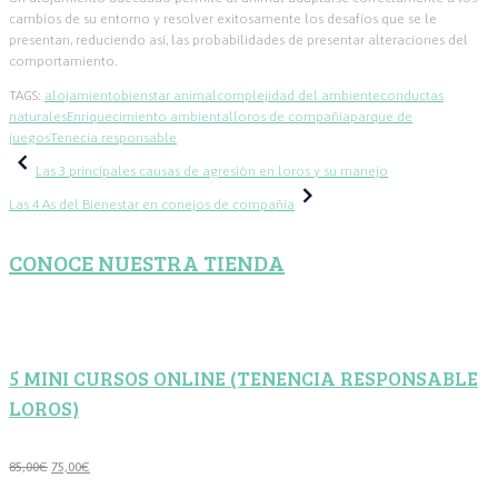
cambios de su entorno y resolver exitosamente los desafíos que se le
presentan, reduciendo así, las probabilidades de presentar alteraciones del
comportamiento.
TAGS:
alojamiento
bienstar animal
complejidad del ambiente
conductas
naturales
Enriquecimiento ambiental
loros de compañía
parque de
juegos
Tenecia responsable
Navegación
Las 3 principales causas de agresión en loros y su manejo
de
Las 4 As del Bienestar en conejos de compañía
entradas
CONOCE NUESTRA TIENDA
5 MINI CURSOS ONLINE (TENENCIA RESPONSABLE
LOROS)
El
El
85,00
€
75,00
€
precio
precio