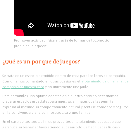
Promover actividad física a través de formas de locomoción
propia de la especie
¿Qué es un parque de juegos?
Se trata de un espacio permitido dentro de casa para los loros de compañía.
Como hemos comentado en otras ocasiones, el
alojamiento de un animal de
compañía es nuestra casa
y no únicamente una jaula.
Para permitirles una óptima adaptación a nuestro entorno necesitamos
preparar espacios especiales para nuestros animales que les permitan
expresar al máximo su comportamiento natural y sentirse cómodos y seguros
en la convivencia diaria con nosotros, su grupo familiar.
En el caso de los loros, a fin de proveerles un alojamiento adecuado que
garantice su bienestar, favoreciendo el desarrollo de habilidades físicas y