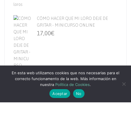
CÓMO HACER QUE MI LORO DEJE DE
GRITAR - MINICURSO ONLINE
17,00
€
En esta web utilizamos cookies que nos necesarias para el
correcto funcionamento de la web. Más información en
nuestra
Política de Cookies
.
Aceptar
No
© YOLCATI 2026 | Todos los derechos reservados
Política de Privacidad
|
Política de Cookies
|
Aviso
Legal