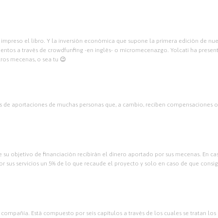
reso el libro. Y la inversión económica que supone la primera edición de nuest
amientos a través de crowdfunfing -en inglés- o micromecenazgo. Yolcati ha pres
ros mecenas, o sea tu 😉
s de aportaciones de muchas personas que, a cambio, reciben compensaciones o r
 su objetivo de financiación recibirán el dinero aportado por sus mecenas. En c
or sus servicios un 5% de lo que recaude el proyecto y solo en caso de que consig
 compañía. Está compuesto por seis capítulos a través de los cuales se tratan los