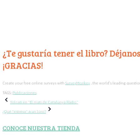
¿Te gustaría tener el libro? Déjan
¡GRACIAS!
Create your free online surveys with
SurveyMonkey
, the world’s leading questio
TAGS:
Publicaciones
Navegación
Yolcati en "El matí de Catalunya Ràdio"
¿Qué "estresa" a un loro?
de
CONOCE NUESTRA TIENDA
entradas