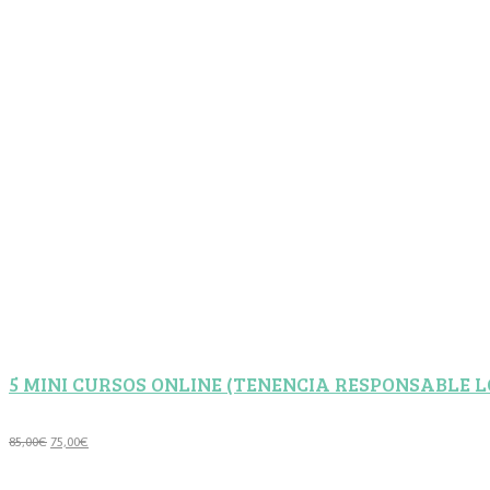
5 MINI CURSOS ONLINE (TENENCIA RESPONSABLE L
El
El
85,00
€
75,00
€
precio
precio
original
actual