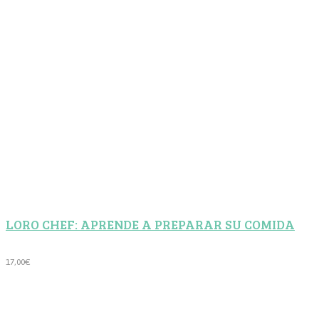
era:
es:
85,00€.
75,00€.
LORO CHEF: APRENDE A PREPARAR SU COMIDA
17,00
€