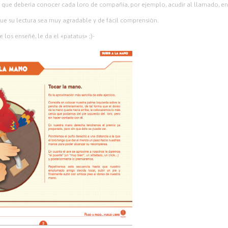
 que debería conocer cada loro de compañía, por ejemplo, acudir al llamado, entr
que su lectura sea muy agradable y de fácil comprensión.
e los enseñé, le da el «patatus» ;)-