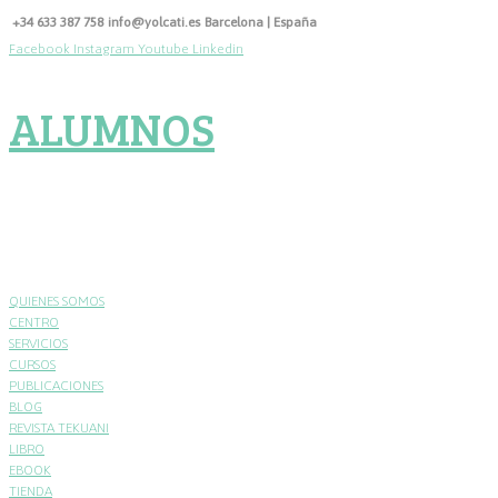
Skip
+34 633 387 758
info@yolcati.es
Barcelona | España
to
Facebook
Instagram
Youtube
Linkedin
content
ALUMNOS
QUIENES SOMOS
CENTRO
SERVICIOS
CURSOS
PUBLICACIONES
BLOG
REVISTA TEKUANI
LIBRO
EBOOK
TIENDA