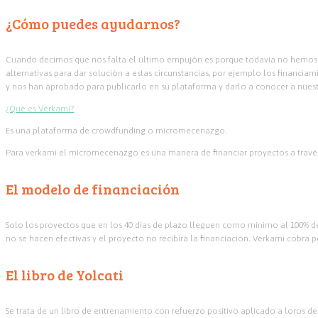
¿Cómo puedes ayudarnos?
Cuando decimos que nos falta el último empujón es porque todavía no hemos imp
alternativas para dar solución a estas circunstancias, por ejemplo los financi
y nos han aprobado para publicarlo en su plataforma y darlo a conocer a nuest
¿Qué es Verkami?
Es una plataforma de crowdfunding o micromecenazgo.
Para verkami el micromecenazgo es una manera de financiar proyectos a travé
El modelo de financiación
Solo los proyectos que en los 40 días de plazo lleguen como mínimo al 100% de
no se hacen efectivas y el proyecto no recibirá la financiación. Verkami cobra p
El libro de Yolcati
Se trata de un libro de entrenamiento con refuerzo positivo aplicado a loros de