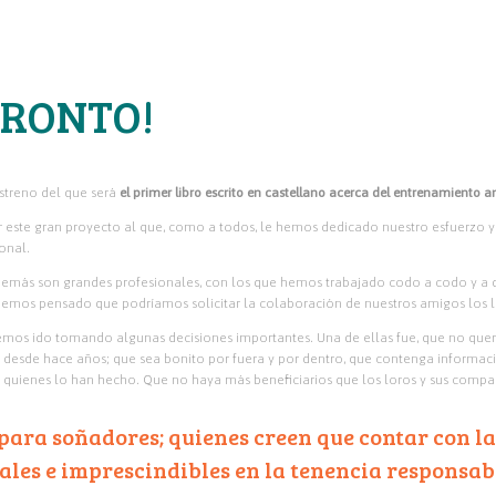
PRONTO!
treno del que será
el primer libro escrito en castellano acerca del entrenamiento 
ste gran proyecto al que, como a todos, le hemos dedicado nuestro esfuerzo y 
onal.
más son grandes profesionales, con los que hemos trabajado codo a codo y a qui
hemos pensado que podríamos solicitar la colaboración de nuestros amigos los l
mos ido tomando algunas decisiones importantes. Una de ellas fue, que no querí
sde hace años; que sea bonito por fuera y por dentro, que contenga información 
de quienes lo han hecho. Que no haya más beneficiarios que los loros y sus com
 para soñadores; quienes creen que contar con l
es e imprescindibles en la tenencia responsab