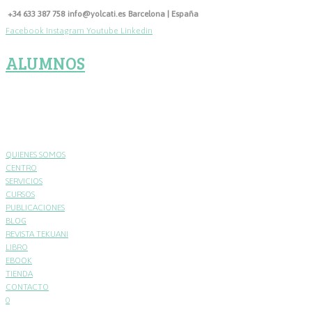
Skip
+34 633 387 758
info@yolcati.es
Barcelona | España
to
Facebook
Instagram
Youtube
Linkedin
content
ALUMNOS
QUIENES SOMOS
CENTRO
SERVICIOS
CURSOS
PUBLICACIONES
BLOG
REVISTA TEKUANI
LIBRO
EBOOK
TIENDA
CONTACTO
0