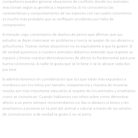
compañeros pueden generar situaciones de conflicto donde los animales
reaccionan según su genética y experiencia. Si no conocemos las
características y comportamiento de las especies con las cuales convivimos
es mucho más probable que se verifiquen accidentes por falta de
comprensión.
A menudo oigo comentarios de dueños de perros que afirman que sus
peludos se dejan manosear sin problema y nunca se quejan de sus abrazos o
achuchones. Tolerar ciertas situaciones no es equivalente a que te gusten. Si
de verdad queremos a nuestros animales debemos entender que respetar su
espacio y limitar nuestras demostraciones de afecto es fundamental para una
buena convivencia. A nadie le gusta que se le bese o se le abrace cada dos
por tres!
Si además tenemos en consideración que los que están más expuestos a
mordiscos son los niños, por tamaño, inexperiencia y manera de moverse,
resulta aún más importante educarles al respeto de los animales y enseñarles
como se comunican. Cuando hablamos con niños sobre como demostrar
afecto a un perro siempre recomendamos no dar ni abrazos ni besos y les
enseñamos a ponerse en la piel del animal y valorar a través de las señales
de comunicación si de verdad le gusta o no al perro.