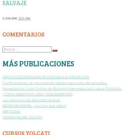
SALVAJE
El
El
1.295,00
€
250,00
€
precio
precio
original
actual
COMENTARIOS
era:
es:
1.295,00€.
250,00€.
Buscar
…
MÁS PUBLICACIONES
PATOLOGÍAS DERIVADAS DE UNA MALA ALIMENTACIÓN
Confinamiento: el permanente estado para miles de animales.
Presentación Curso Online de Etología Veterinaria aplicada a Psitácidos
¿CÓMO SABER SI MI LORO TIENE BIENESTAR?
Los principios del Bienestar Animal
BIENESTAR ANIMAL ¿qué hay que saber?
VER TODAS
TIENDA ONLINE YOLCATI
CURSOS YOLCATI