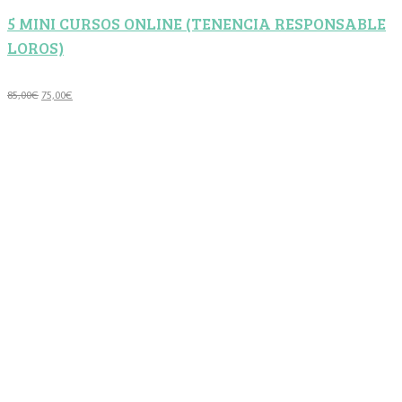
5 MINI CURSOS ONLINE (TENENCIA RESPONSABLE
LOROS)
El
El
85,00
€
75,00
€
precio
precio
original
actual
era:
es:
85,00€.
75,00€.