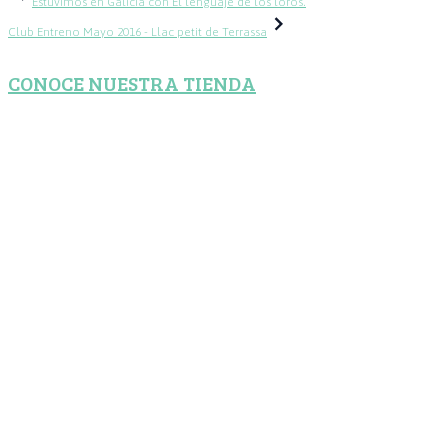
Estuvimos en Galicia con El lenguaje de los loros.
de
Club Entreno Mayo 2016 - Llac petit de Terrassa
entradas
CONOCE NUESTRA TIENDA