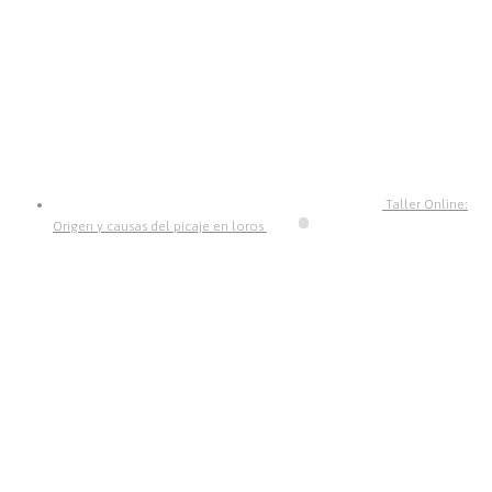
Taller Online:
Origen y causas del picaje en loros