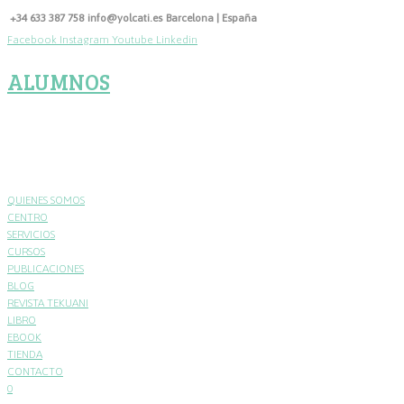
Skip
+34 633 387 758
info@yolcati.es
Barcelona | España
to
Facebook
Instagram
Youtube
Linkedin
content
ALUMNOS
QUIENES SOMOS
CENTRO
SERVICIOS
CURSOS
PUBLICACIONES
BLOG
REVISTA TEKUANI
LIBRO
EBOOK
TIENDA
CONTACTO
0