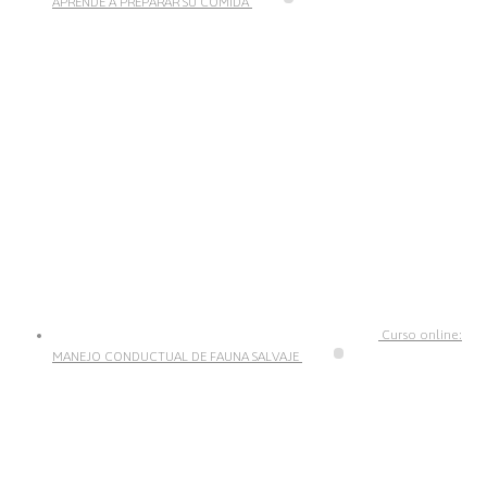
APRENDE A PREPARAR SU COMIDA
Curso online:
MANEJO CONDUCTUAL DE FAUNA SALVAJE