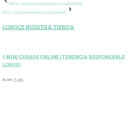
Navegación
MrY1: ¿son los loros agresivos por naturaleza?
de
MrY2: ¿Cómo evitar que mi loro escape?
entradas
CONOCE NUESTRA TIENDA
5 MINI CURSOS ONLINE (TENENCIA RESPONSABLE
LOROS)
El
El
85,00
€
75,00
€
precio
precio
original
actual
era:
es:
85,00€.
75,00€.