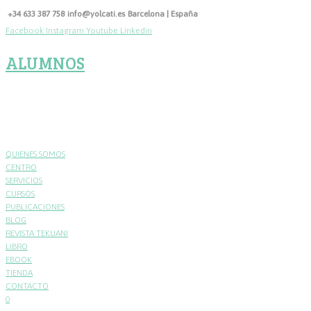
Skip
+34 633 387 758
info@yolcati.es
Barcelona | España
to
Facebook
Instagram
Youtube
Linkedin
content
ALUMNOS
QUIENES SOMOS
CENTRO
SERVICIOS
CURSOS
PUBLICACIONES
BLOG
REVISTA TEKUANI
LIBRO
EBOOK
TIENDA
CONTACTO
0