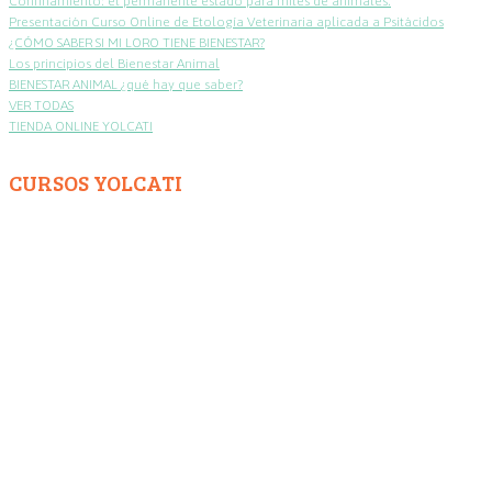
Confinamiento: el permanente estado para miles de animales.
Presentación Curso Online de Etología Veterinaria aplicada a Psitácidos
¿CÓMO SABER SI MI LORO TIENE BIENESTAR?
Los principios del Bienestar Animal
BIENESTAR ANIMAL ¿qué hay que saber?
VER TODAS
TIENDA ONLINE YOLCATI
CURSOS YOLCATI