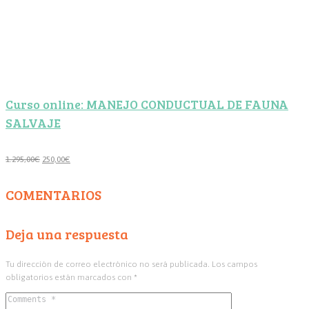
Curso online: MANEJO CONDUCTUAL DE FAUNA
SALVAJE
El
El
1.295,00
€
250,00
€
precio
precio
original
actual
COMENTARIOS
era:
es:
1.295,00€.
250,00€.
Deja una respuesta
Tu dirección de correo electrónico no será publicada.
Los campos
obligatorios están marcados con
*