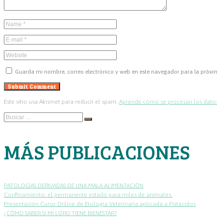
Guarda mi nombre, correo electrónico y web en este navegador para la próx
Este sitio usa Akismet para reducir el spam.
Aprende cómo se procesan los datos
Buscar
…
MÁS PUBLICACIONES
PATOLOGÍAS DERIVADAS DE UNA MALA ALIMENTACIÓN
Confinamiento: el permanente estado para miles de animales.
Presentación Curso Online de Etología Veterinaria aplicada a Psitácidos
¿CÓMO SABER SI MI LORO TIENE BIENESTAR?