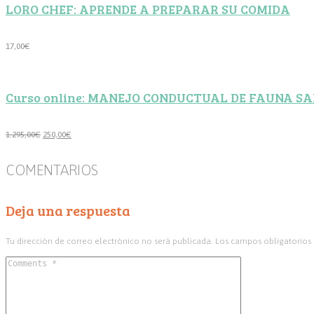
LORO CHEF: APRENDE A PREPARAR SU COMIDA
85,00€.
75,00€.
17,00
€
Curso online: MANEJO CONDUCTUAL DE FAUNA S
El
El
1.295,00
€
250,00
€
precio
precio
original
actual
COMENTARIOS
era:
es:
1.295,00€.
250,00€.
Deja una respuesta
Tu dirección de correo electrónico no será publicada.
Los campos obligatorios