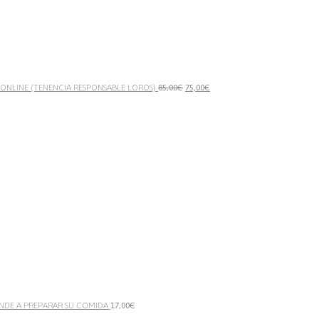
El
El
 ONLINE (TENENCIA RESPONSABLE LOROS)
85,00
€
75,00
€
precio
precio
original
actual
era:
es:
85,00€.
75,00€.
NDE A PREPARAR SU COMIDA
17,00
€
El
El