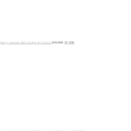
igen y causas del picaje en loros
150,00
€
95,00
€