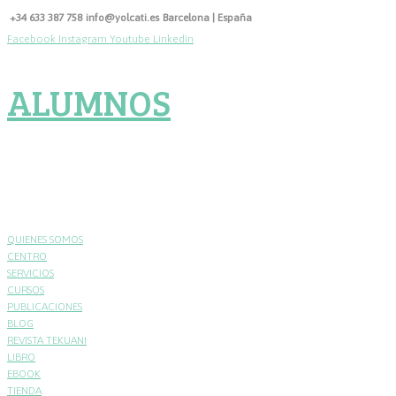
Skip
+34 633 387 758
info@yolcati.es
Barcelona | España
to
Facebook
Instagram
Youtube
Linkedin
content
ALUMNOS
QUIENES SOMOS
CENTRO
SERVICIOS
CURSOS
PUBLICACIONES
BLOG
REVISTA TEKUANI
LIBRO
EBOOK
TIENDA