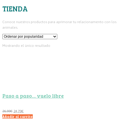
TIENDA
Conoce nuestros productos para aprimorar tu relacionamento con los
animales.
Mostrando el único resultado
Paso a paso… vuelo libre
El
El
26,00
€
24,70
€
Añadir al carrito
precio
precio
original
actual
era:
es: