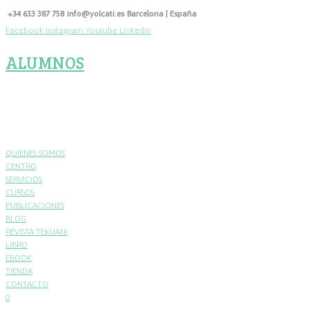
Skip
+34 633 387 758
info@yolcati.es
Barcelona | España
to
Facebook
Instagram
Youtube
Linkedin
content
ALUMNOS
QUIENES SOMOS
CENTRO
SERVICIOS
CURSOS
PUBLICACIONES
BLOG
REVISTA TEKUANI
LIBRO
EBOOK
TIENDA
CONTACTO
0