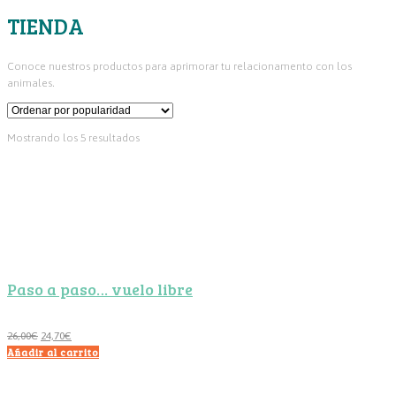
TIENDA
Conoce nuestros productos para aprimorar tu relacionamento con los
animales.
Ordenado
Mostrando los 5 resultados
por
popularidad
Paso a paso… vuelo libre
El
El
26,00
€
24,70
€
Añadir al carrito
precio
precio
original
actual
era:
es: