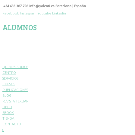
Skip
+34 633 387 758
info@yolcati.es
Barcelona | España
to
Facebook
Instagram
Youtube
Linkedin
content
ALUMNOS
QUIENES SOMOS
CENTRO
SERVICIOS
CURSOS
PUBLICACIONES
BLOG
REVISTA TEKUANI
LIBRO
EBOOK
TIENDA
CONTACTO
0