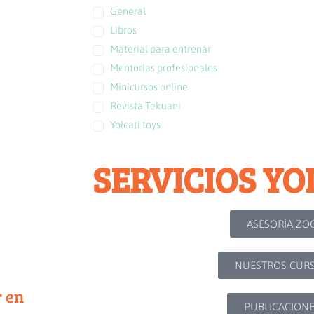
General
Libros
Material para entrenar
Mentorías profesionales
Minicursos online
Revista Tekuani
Yolcati toys
SERVICIOS YO
ASESORÍA ZO
NUESTROS CUR
r en
PUBLICACION