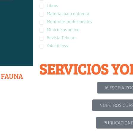
Libros
Material para entrenar
Mentorías profesionales
Minicursos online
Revista Tekuani
Yolcati toys
SERVICIOS YO
E FAUNA
ASESORÍA ZO
NUESTROS CUR
PUBLICACION