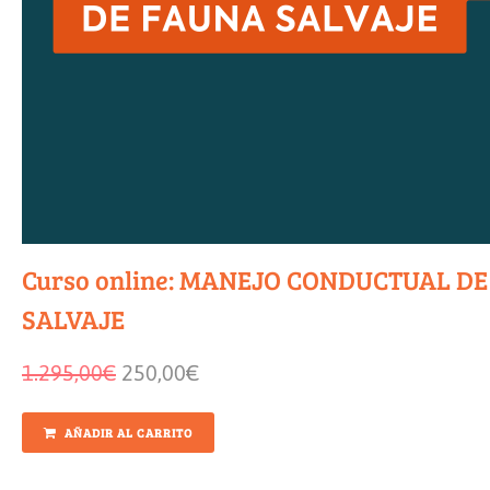
Curso online: MANEJO CONDUCTUAL D
SALVAJE
1.295,00
€
250,00
€
AÑADIR AL CARRITO