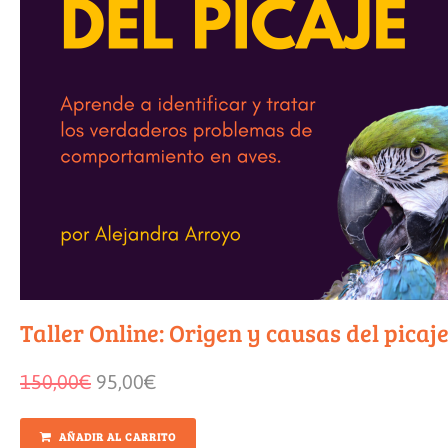
Taller Online: Origen y causas del picaje
150,00
€
95,00
€
AÑADIR AL CARRITO