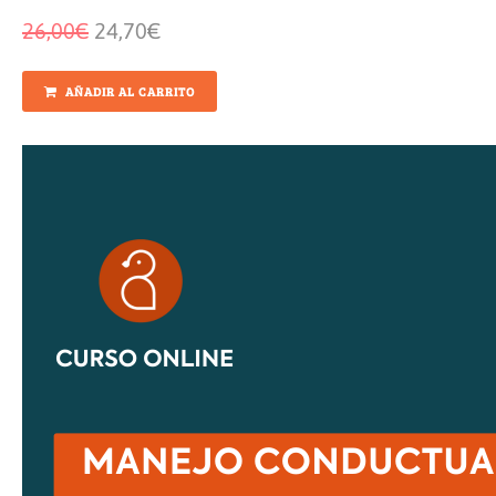
26,00
€
24,70
€
AÑADIR AL CARRITO