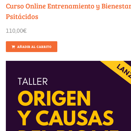
Curso Online Entrenamiento y Bienesta
Psitácidos
110,00
€
AÑADIR AL CARRITO