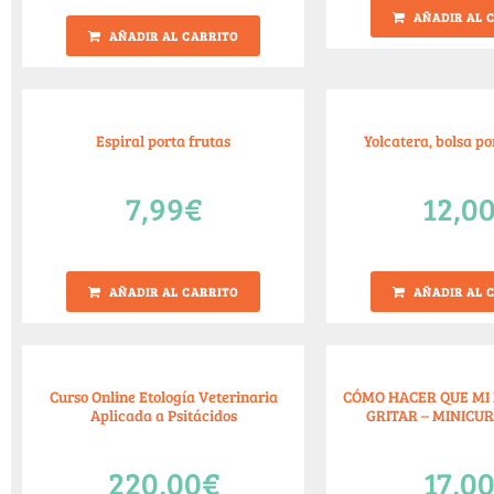
AÑADIR AL 
AÑADIR AL CARRITO
Espiral porta frutas
Yolcatera, bolsa p
7,99
€
12,0
AÑADIR AL CARRITO
AÑADIR AL 
Curso Online Etología Veterinaria
CÓMO HACER QUE MI 
Aplicada a Psitácidos
GRITAR – MINICU
220,00
€
17,0