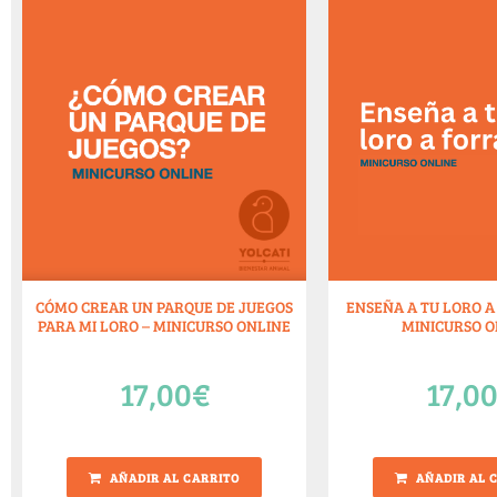
CÓMO CREAR UN PARQUE DE JUEGOS
ENSEÑA A TU LORO A
PARA MI LORO – MINICURSO ONLINE
MINICURSO O
17,00
€
17,0
AÑADIR AL CARRITO
AÑADIR AL 