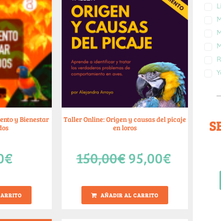
L
M
M
M
R
Y
ento y Bienestar
Taller Online: Origen y causas del picaje
S
dos
en loros
0
€
150,00
€
95,00
€
CARRITO
AÑADIR AL CARRITO