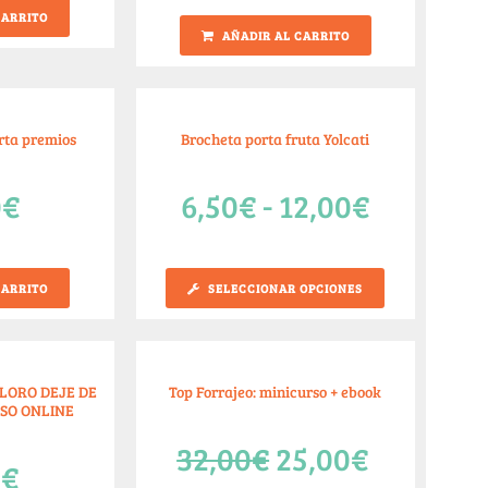
CARRITO
AÑADIR AL CARRITO
orta premios
Brocheta porta fruta Yolcati
0
€
6,50
€
-
12,00
€
CARRITO
SELECCIONAR OPCIONES
LORO DEJE DE
Top Forrajeo: minicurso + ebook
RSO ONLINE
32,00
€
25,00
€
0
€