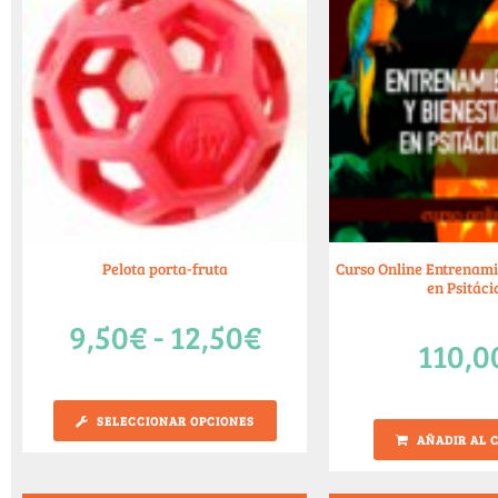
Pelota porta-fruta
Curso Online Entrenami
en Psitáci
9,50
€
-
12,50
€
110,0
SELECCIONAR OPCIONES
AÑADIR AL 