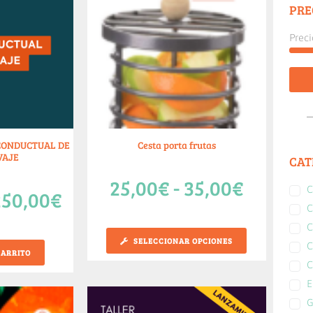
PRE
Preci
 CONDUCTUAL DE
Cesta porta frutas
VAJE
CAT
25,00
€
-
35,00
€
C
250,00
€
C
C
SELECCIONAR OPCIONES
C
CARRITO
C
E
G