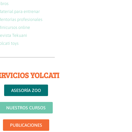
ibros
aterial para entrenar
entorías profesionales
inicursos online
evista Tekuani
olcati toys
ERVICIOS YOLCATI
ASESORÍA ZOO
NUESTROS CURSOS
PUBLICACIONES