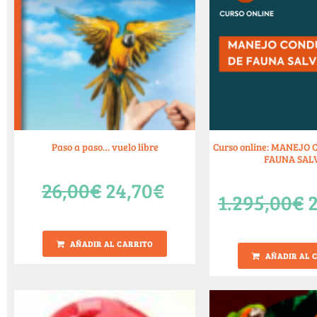
Paso a paso… vuelo libre
Curso online: MANEJO
FAUNA SAL
26,00
€
24,70
€
1.295,00
€
AÑADIR AL CARRITO
AÑADIR AL 