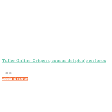
Taller Online: Origen y causas del picaje en loros
Añadir al carrito