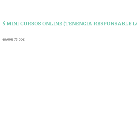
entradas
5 MINI CURSOS ONLINE (TENENCIA RESPONSABLE L
El
El
85,00
€
75,00
€
precio
precio
original
actual
era:
es:
85,00€.
75,00€.