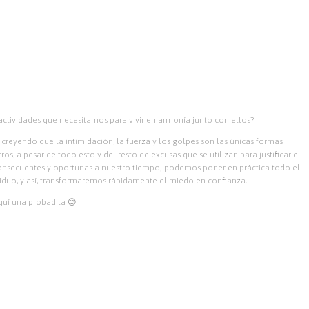
tividades que necesitamos para vivir en armonía junto con ellos?.
 creyendo que la intimidación, la fuerza y los golpes son las únicas formas
, a pesar de todo esto y del resto de excusas que se utilizan para justificar el
onsecuentes y oportunas a nuestro tiempo; podemos poner en práctica todo el
iduo, y así, transformaremos rápidamente el miedo en confianza.
quí una probadita 😉