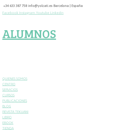
Skip
+34 633 387 758
info@yolcati.es
Barcelona | España
to
Facebook
Instagram
Youtube
Linkedin
content
ALUMNOS
QUIENES SOMOS
CENTRO
SERVICIOS
CURSOS
PUBLICACIONES
BLOG
REVISTA TEKUANI
LIBRO
EBOOK
TIENDA