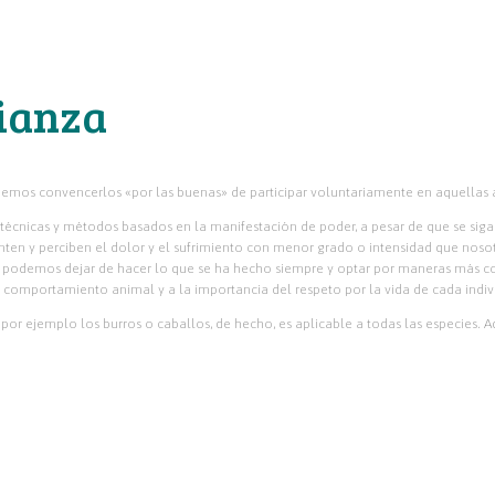
ianza
emos convencerlos «por las buenas» de participar voluntariamente en aquellas ac
o técnicas y métodos basados en la manifestación de poder, a pesar de que se siga
ten y perciben el dolor y el sufrimiento con menor grado o intensidad que nosotros
; podemos dejar de hacer lo que se ha hecho siempre y optar por maneras más c
omportamiento animal y a la importancia del respeto por la vida de cada indiv
por ejemplo los burros o caballos, de hecho, es aplicable a todas las especies. A