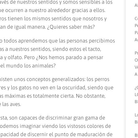
vés de nuestros sentidos y somos sensibles a los
A
 ocurren a nuestro alrededor gracias a ellos.
ros tienen los mismos sentidos que nosotros y
C
P
tan de igual manera. ¿Quieres saber más?
P
A
io todos aprendemos que las personas percibimos
s a nuestros sentidos, siendo estos el tacto,
P
sta y olfato. Pero ¿Nos hemos parado a pensar
O
el mundo los animales?
V
A
isten unos conceptos generalizados: los perros
res y los gatos no ven en la oscuridad, siendo que
¿
L
s máximas es totalmente cierta. No obstante,
B
 las aves.
L
ista, son capaces de discriminar gran gama de
B
odemos imaginar viendo los vistosos colores de
capacidad de discernir el punto de maduración de
B