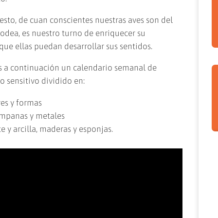
sto, de cuan conscientes nuestras aves son del
odea, es nuestro turno de enriquecer su
ue ellas puedan desarrollar sus sentidos.
a continuación un calendario semanal de
 sensitivo dividido en:
res y formas
ampanas y metales
te y arcilla, maderas y esponjas.