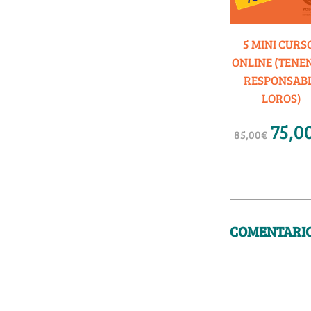
5 MINI CURS
ONLINE (TENE
RESPONSAB
LOROS)
75,0
85,00
€
COMENTARI