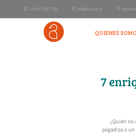
+34 633 387 758
info@yolcati.es
Barcelo
QUIENES SOM
7 enri
¿Quién no d
pegadiza o un 