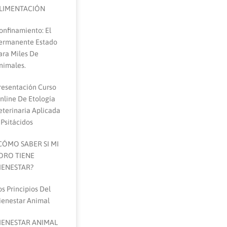
LIMENTACIÓN
onfinamiento: El
ermanente Estado
ara Miles De
nimales.
resentación Curso
nline De Etología
eterinaria Aplicada
 Psitácidos
CÓMO SABER SI MI
ORO TIENE
IENESTAR?
os Principios Del
ienestar Animal
IENESTAR ANIMAL