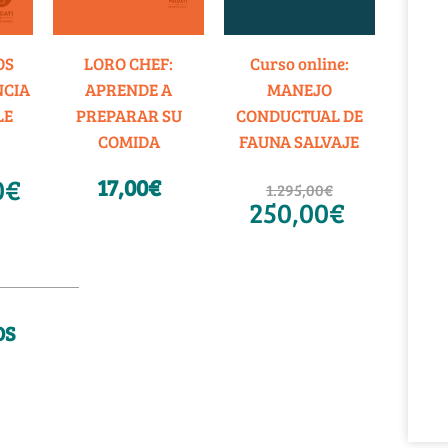
OS
LORO CHEF:
Curso online:
NCIA
APRENDE A
MANEJO
LE
PREPARAR SU
CONDUCTUAL DE
COMIDA
FAUNA SALVAJE
0
€
17,00
€
1.295,00
€
250,00
€
OS