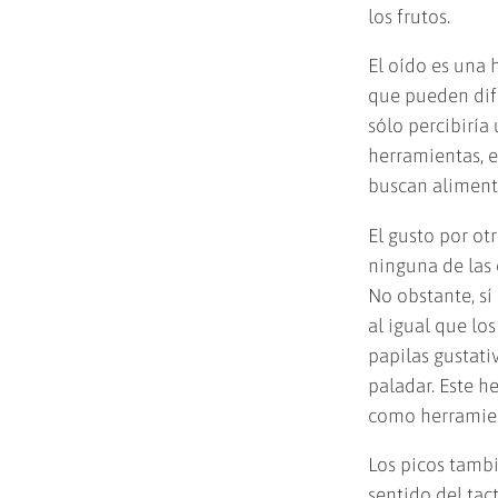
los frutos.
El oído es una 
que pueden dif
sólo percibiría
herramientas, e
buscan alimento
El gusto por ot
ninguna de las e
No obstante, sí
al igual que lo
papilas gustati
paladar. Este h
como herramien
Los picos tamb
sentido del tact