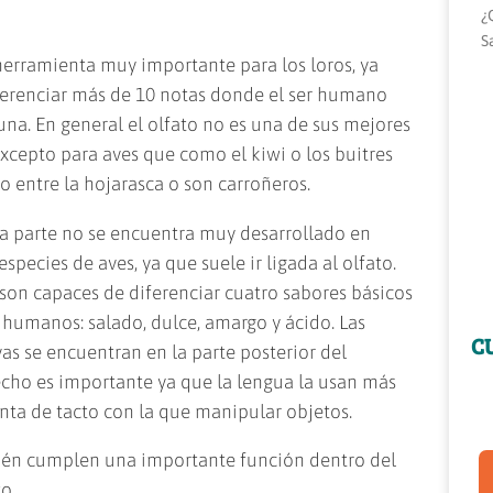
¿
S
herramienta muy importante para los loros, ya
erenciar más de 10 notas donde el ser humano
 una. En general el olfato no es una de sus mejores
xcepto para aves que como el kiwi o los buitres
 entre la hojarasca o son carroñeros.
ra parte no se encuentra muy desarrollado en
species de aves, ya que suele ir ligada al olfato.
 son capaces de diferenciar cuatro sabores básicos
s humanos: salado, dulce, amargo y ácido. Las
C
vas se encuentran en la parte posterior del
echo es importante ya que la lengua la usan más
ta de tacto con la que manipular objetos.
ién cumplen una importante función dentro del
o.