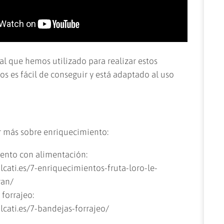
al que hemos utilizado para realizar estos
s es fácil de conseguir y está adaptado al uso
r más sobre enriquecimiento:
ento con alimentación:
olcati.es/7-enriquecimientos-fruta-loro-le-
ran/
forrajeo:
olcati.es/7-bandejas-forrajeo/