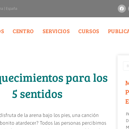
na | España
OS
CENTRO
SERVICIOS
CURSOS
PUBLIC
quecimientos para los
5 sentidos
P
E
P
isfruta de la arena bajo los pies, una canción
D
bonito atardecer? Todos las personas percibimos
M