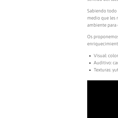
Sabiendo todo e
medio que les r
ambiente para q
Os proponemos 
enriquecimiento
Visual: colo
Auditivo: c
Texturas: yu