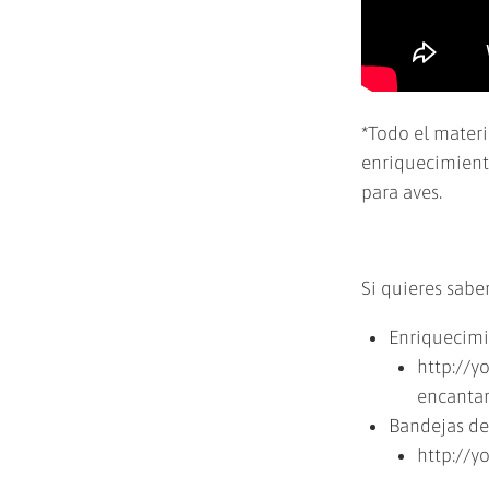
*Todo el materi
enriquecimiento
para aves.
Si quieres sabe
Enriquecimi
http://y
encanta
Bandejas de 
http://y