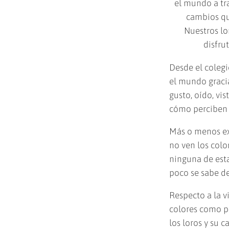
el mundo a tra
cambios que
Nuestros lo
disfru
Desde el coleg
el mundo gracia
gusto, oído, vi
cómo perciben 
Más o menos ex
no ven los colo
ninguna de esta
poco se sabe de
Respecto a la v
colores como p
los loros y su 