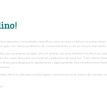
lino!
os naturales y necesidades especificas; para ser sanos y felices necesitan ten
 un gato con menos problemas de comportamiento y con un vinculo más fuerte 
 hay que ponerse en su lugar: eres un animal con unos sentidos muy finos, tus 
ees una visión binocular excelente en condiciones de poca luz.
Y por ultimo tien
los dedos para desplazarte rapidamente y sigilosamente. Eres increíblemente flexi
nciones.
zarlas. Así es la vida para muchos gatos. Los tenemos en el interior de nuestras 
to?