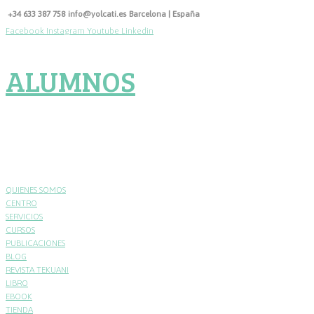
Skip
+34 633 387 758
info@yolcati.es
Barcelona | España
to
Facebook
Instagram
Youtube
Linkedin
content
ALUMNOS
QUIENES SOMOS
CENTRO
SERVICIOS
CURSOS
PUBLICACIONES
BLOG
REVISTA TEKUANI
LIBRO
EBOOK
TIENDA