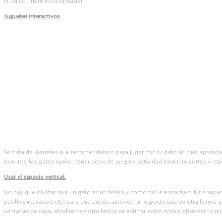
El unico limite es la fantasia!
Juguetes interactivos
Se trata de juguetes que recomendamos para jugar con tu gato sin que aprenda 
minutos, los gatos suelen tener picos de juego y actividad bastante cortos y repe
Usar el espacio vertical.
No hay que olvidar que un gato es un felino y como tal le encanta subir a superf
pasillos elevados, etc) para que pueda aprovechar espacio que de otra forma que
ventanas de casa, añadiremos otra factor de estimulación como observar lo que