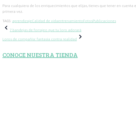
Para cualquiera de los enriquecimientos que elijas, tienes que tener en cuenta
primera vez.
TAGS:
aprendizaje
Calidad de vida
entrenamiento
Fotos
Publicaciones
Navegación
7 bandejas de forrajeo que tu loro adorará
Loros de compañía: fantasía contra realidad
de
CONOCE NUESTRA TIENDA
entradas