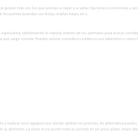
ue gustan más son los que animan a cazar o a saltar. Opciones económicas y senci
las puertas (cuerdas con bolas, mallas viejas, etc.).
peciales), satisfaciendo el natural instinto de los animales para buscar comida. 
ra que salga comida. Puedes utilizar comederos estáticos con laberintos o otros
lo y realizar unos agujeros por donde saldrán los premios. En alternativa pued
su alimento. La clave es no poner toda su comida en un unico plato, mejor dividir