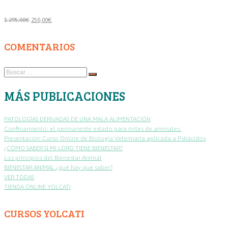
El
El
1.295,00
€
250,00
€
precio
precio
original
actual
COMENTARIOS
era:
es:
1.295,00€.
250,00€.
Buscar
…
MÁS PUBLICACIONES
PATOLOGÍAS DERIVADAS DE UNA MALA ALIMENTACIÓN
Confinamiento: el permanente estado para miles de animales.
Presentación Curso Online de Etología Veterinaria aplicada a Psitácidos
¿CÓMO SABER SI MI LORO TIENE BIENESTAR?
Los principios del Bienestar Animal
BIENESTAR ANIMAL ¿qué hay que saber?
VER TODAS
TIENDA ONLINE YOLCATI
CURSOS YOLCATI