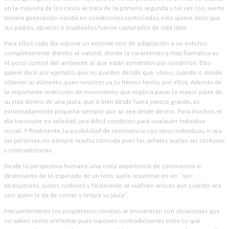
en la mayoría de los casos se trata de la primera, segunda y tal vez con suerte
tercera generación nacida en condiciones controladas, esto quiere decir que
sus padres, abuelos o bisabuelos fueron capturados de vida libre.
Para ellos cada día supone un enorme reto de adaptación a un entorno
completamente distinto al natural, donde la característica más llamativa es
el poco control del ambiente al que están sometidos por condición. Esto
quiere decir, por ejemplo, que no pueden decidir, qué, cómo, cuándo o dónde
obtener su alimento, pues nosotros ya lo hemos hecho por ellos. Además de
la importante restricción de movimiento que implica pasar la mayor parte de
su vida dentro de una jaula, que si bien desde fuera parece grande, es
extremadamente pequeña siempre que se vea desde dentro. Para muchos, el
día transcurre en soledad, una difícil condición para cualquier individuo
social. Y finalmente, la posibilidad de convivencia con otros individuos, o sea
las personas, no siempre resulta cómoda pues las señales suelen ser confusas
y contradictorias.
Desde la perspectiva humana, una mala experiencia de convivencia o
desencanto de lo esperado de un loro, suele resumirse en un: “son
destructores, sucios, ruidosos y fácilmente se vuelven ariscos aun cuando sea
uno quien le da de comer y limpia su jaula”.
Frecuentemente los propietarios nóveles se encuentran con situaciones que
no saben como enfrentar, pues suponen contradicciones entre lo que