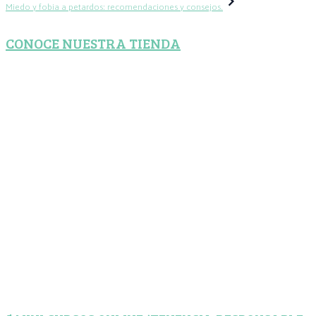
de
Miedo y fobia a petardos: recomendaciones y consejos.
entradas
CONOCE NUESTRA TIENDA