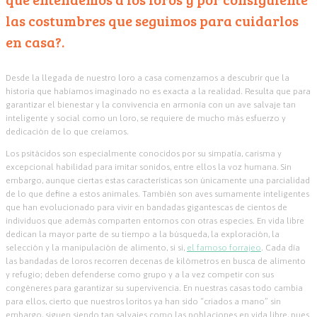
las costumbres que seguimos para cuidarlos
en casa?.
Desde la llegada de nuestro loro a casa comenzamos a descubrir que la
historia que habíamos imaginado no es exacta a la realidad. Resulta que para
garantizar el bienestar y la convivencia en armonía con un ave salvaje
tan
inteligente y social como un loro, se requiere de mucho más esfuerzo y
dedicación de lo que creíamos.
Los psitácidos son especialmente conocidos por su simpatía, carisma y
excepcional habilidad para imitar sonidos, entre ellos la voz humana. Sin
embargo, aunque ciertas estas características son únicamente una parcialidad
de lo que define a estos animales. También son aves sumamente inteligentes
que han evolucionado para vivir en bandadas gigantescas de cientos de
individuos que además comparten entornos con otras especies. En vida libre
dedican la mayor parte de su tiempo a la búsqueda, la exploración, la
selección y la manipulación de alimento, si si,
el famoso forrajeo
. Cada día
las bandadas de loros recorren decenas de kilómetros en busca de alimento
y refugio; deben defenderse como grupo y a la vez competir con sus
congéneres para garantizar su supervivencia. En
nuestras casas todo cambia
para ellos, cierto que nuestros loritos ya han sido “criados a mano” sin
embargo, siguen siendo tan salvajes como las poblaciones en vida libre, pues