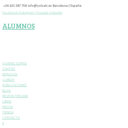
Skip
+34 633 387 758
info@yolcati.es
Barcelona | España
to
Facebook
Instagram
Youtube
Linkedin
content
ALUMNOS
QUIENES SOMOS
CENTRO
SERVICIOS
CURSOS
PUBLICACIONES
BLOG
REVISTA TEKUANI
LIBRO
EBOOK
TIENDA
CONTACTO
0